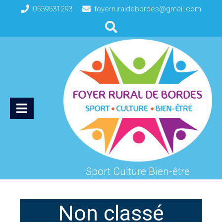
0559531293
foyerruraldebordes@gmail.com
Sport Culture Bien-être
Non classé