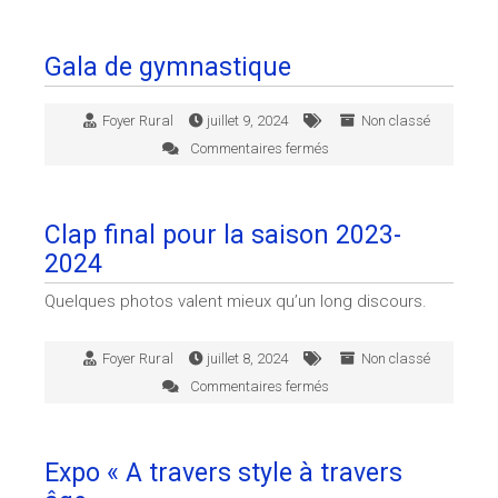
Exposition
atelier
libre
Gala de gymnastique
de
dessin
Foyer Rural
juillet 9, 2024
Non classé
Commentaires fermés
sur
Gala
de
gymnastique
Clap final pour la saison 2023-
2024
Quelques photos valent mieux qu’un long discours.
Foyer Rural
juillet 8, 2024
Non classé
Commentaires fermés
sur
Clap
final
pour
Expo « A travers style à travers
la
saison