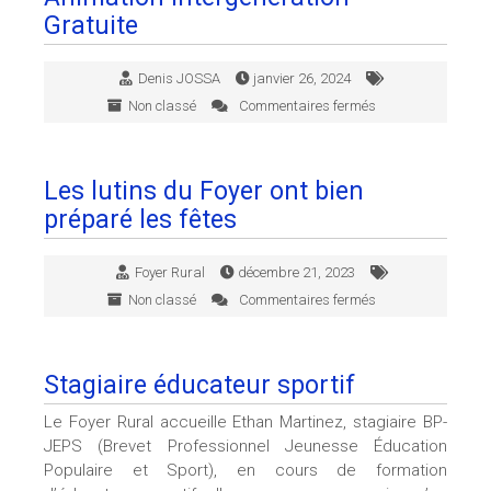
Gratuite
Denis JOSSA
janvier 26, 2024
Non classé
Commentaires fermés
sur
Animation
Intergénération
Gratuite
Les lutins du Foyer ont bien
préparé les fêtes
Foyer Rural
décembre 21, 2023
Non classé
Commentaires fermés
sur
Les
lutins
du
Stagiaire éducateur sportif
Foyer
ont
Le Foyer Rural accueille Ethan Martinez, stagiaire BP-
bien
JEPS (Brevet Professionnel Jeunesse Éducation
préparé
Populaire et Sport), en cours de formation
les
fêtes