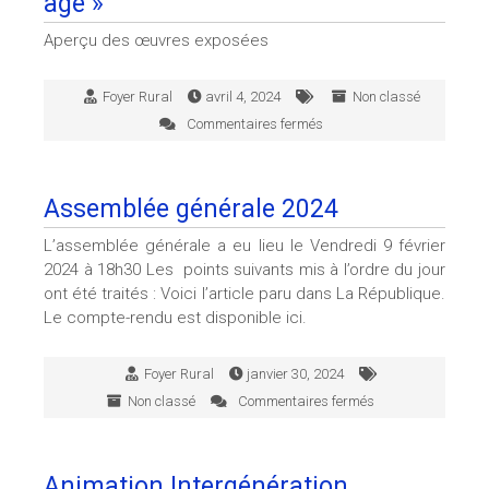
âge »
2023-
Aperçu des œuvres exposées
2024
Foyer Rural
avril 4, 2024
Non classé
Commentaires fermés
sur
Expo
« A
travers
Assemblée générale 2024
style
à
L’assemblée générale a eu lieu le Vendredi 9 février
travers
2024 à 18h30 Les points suivants mis à l’ordre du jour
âge »
ont été traités : Voici l’article paru dans La République.
Le compte-rendu est disponible ici.
Foyer Rural
janvier 30, 2024
Non classé
Commentaires fermés
sur
Assemblée
générale
2024
Animation Intergénération