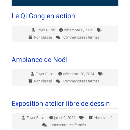
Le Qi Gong en action
Foyer Rural
décembre 6, 2025
Non classé
Commentaires fermés
sur
Le
Qi
Gong
Ambiance de Noël
en
action
Foyer Rural
décembre 20, 2024
Non classé
Commentaires fermés
sur
Ambiance
de
Noël
Exposition atelier libre de dessin
Foyer Rural
juillet 9, 2024
Non classé
Commentaires fermés
sur