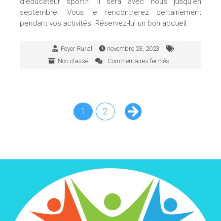
d’éducateur sportif. Il sera avec nous jusqu’en
septembre. Vous le rencontrerez certainement
pendant vos activités. Réservez-lui un bon accueil.
Foyer Rural
novembre 23, 2023
Non classé
Commentaires fermés
sur
Stagiaire
éducateur
sportif
1
2