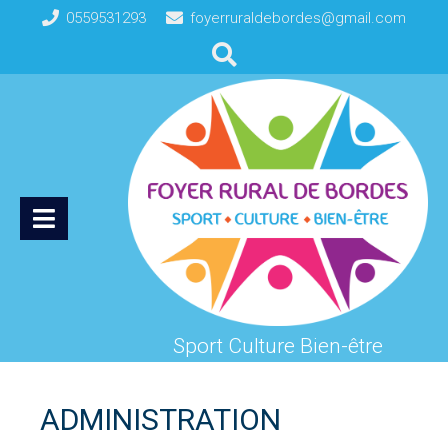
0559531293
foyerruraldebordes@gmail.com
Sport Culture Bien-être
ADMINISTRATION