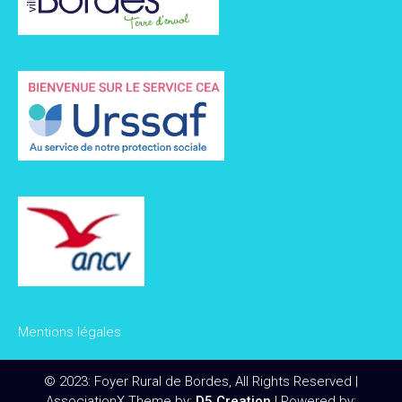
Mentions légales
© 2023: Foyer Rural de Bordes, All Rights Reserved
|
AssociationX Theme by:
D5 Creation
| Powered by: