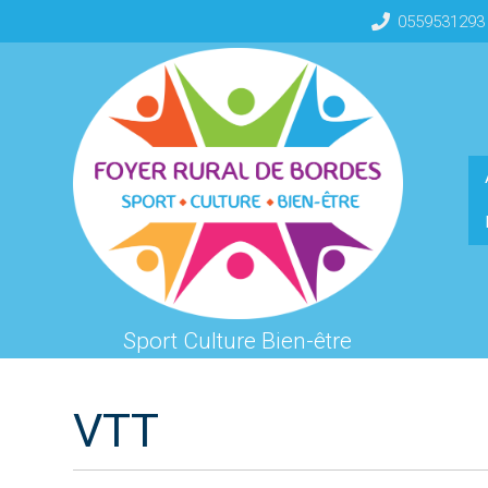
0559531293
Sport Culture Bien-être
VTT