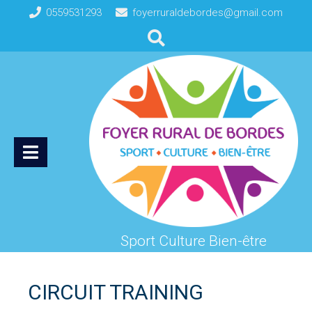
0559531293
foyerruraldebordes@gmail.com
Sport Culture Bien-être
CIRCUIT TRAINING