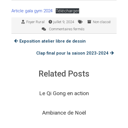
Article gala gym 2024
Télécharger
Foyer Rural
juillet 9, 2024
Non classé
Commentaires fermés
sur
Gala
Exposition atelier libre de dessin
de
gymnastique
Clap final pour la saison 2023-2024
Related Posts
Le Qi Gong en action
Ambiance de Noël