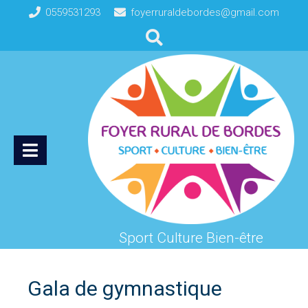
0559531293
foyerruraldebordes@gmail.com
Sport Culture Bien-être
Gala de gymnastique